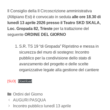
Il Consiglio della II Circoscrizione amministrativa
(Altipiano Est) è convocato in seduta
alle ore 18.30 di
lunedì 13 aprile 2026 presso il Teatro SKD SKALA,
Loc. Gropada 82, Trieste
per la trattazione del
seguente
ORDINE DEL GIORNO
S.R. TS 19 “di Gropada” Ripristino e messa in
sicurezza del muro di sostegno: Incontro
pubblico per la condivisione dello stato di
avanzamento del progetto e delle scelte
organizzative legate alla gestione del cantiere
[SLO]
Download
Categories
Ordini del Giorno
Post
AUGURI PASQUA
navigation
Incontro pubblico lunedì 13 aprile