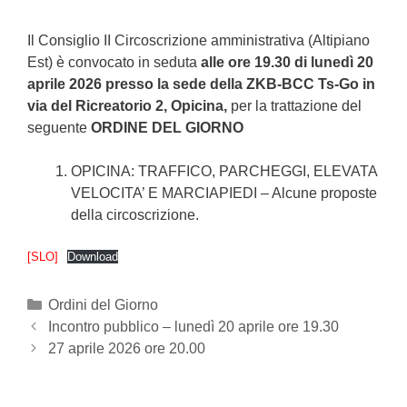
Il Consiglio II Circoscrizione amministrativa (Altipiano
Est) è convocato in seduta
alle ore 19.30 di lunedì 20
aprile 2026 presso la sede della ZKB-BCC Ts-Go in
via del Ricreatorio 2, Opicina,
per la trattazione del
seguente
ORDINE DEL GIORNO
OPICINA: TRAFFICO, PARCHEGGI, ELEVATA
VELOCITA’ E MARCIAPIEDI – Alcune proposte
della circoscrizione.
[SLO]
Download
Categories
Ordini del Giorno
Post
Incontro pubblico – lunedì 20 aprile ore 19.30
navigation
27 aprile 2026 ore 20.00