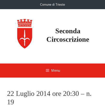
Skip
Comune di Trieste
to
content
Seconda
Circoscrizione
Menu
22 Luglio 2014 ore 20:30 – n.
19